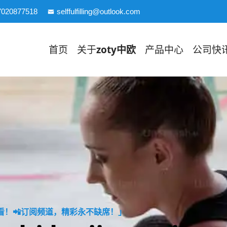
7020877518
selffulfilling@outlook.com
首页
关于
zoty中欧
产品中心
公司快
看！📲订阅频道，精彩永不缺席！」