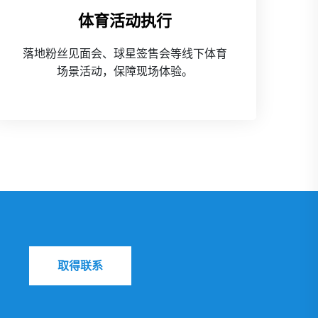
体育活动执行
落地粉丝见面会、球星签售会等线下体育
场景活动，保障现场体验。
取得联系