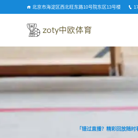
北京市海淀区西北旺东路10号院东区13号楼
1
「错过直播？精彩回放随时