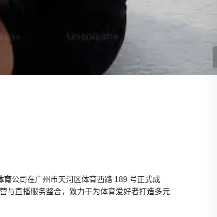
体育
公司在广州市天河区体育西路 189 号正式成
营与直播服务整合，致力于为体育爱好者打造多元