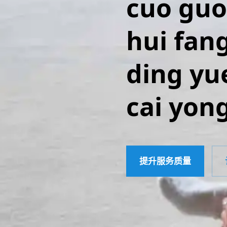
cuo guo 
hui fang
ding yue
cai yon
提升服务质量