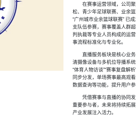
在赛事运营领域，公司聚
松、青少年足球联赛、业余篮
“广州城市业余篮球联赛” 已成
支队伍参赛，赛事覆盖人群超
判执裁等专业人员构成的运营
事流程标准化与专业化。
直播服务板块是核心业务
清摄像设备与多机位导播系统
“体育人物访谈”“赛事复盘解
同步分发，单场赛事最高观看
数据查询等功能，提升用户参
凭借赛事与直播的协同发
重要参与者，未来将持续拓展
产业发展注入活力。