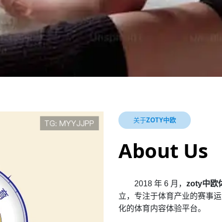
关于
ZOTY中欧
About Us
2018 年 6 月，
zoty中欧
立，专注于体育产业的赛事运
化的体育内容体验平台。