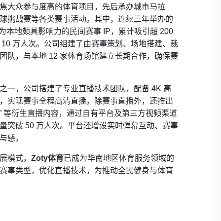
焦大众参与度高的体育项目，先后承办城市马拉
球挑战赛等各类赛事活动。其中，连续三年举办的
为本地颇具影响力的民间赛事 IP，累计吸引超 200
 10 万人次。公司组建了由赛事策划、场地搭建、裁
团队，与本地 12 家体育场馆建立长期合作，确保赛
之一，公司搭建了专业直播技术团队，配备 4K 高
，实现赛事全程高清直播。除赛事直播外，还推出
析” 等衍生直播内容，通过自有平台及第三方视频渠道
量突破 50 万人次。平台还增设实时弹幕互动、赛事
与感。
展模式，
Zoty体育
已成为华南地区体育服务领域的
赛事类型，优化直播技术，为推动全民健身与体育