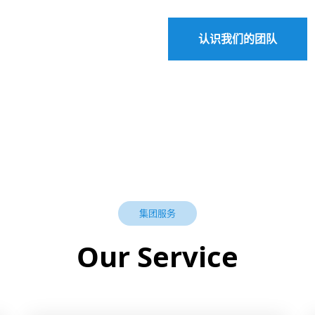
认识我们的团队
集团服务
Our Service