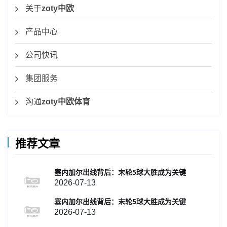
关于
zoty中欧
产品中心
公司快讯
集团服务
沟通
zoty中欧体育
推荐文章
塞内加尔出线背后：末轮5球大胜成为关键
2026-07-13
塞内加尔出线背后：末轮5球大胜成为关键
2026-07-13