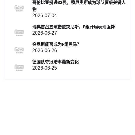
哥伦比亚挺进32强，穆尼奥斯成为球队晋级关键人
物
2026-07-04
瑞典首战五球击败突尼斯，F组开局表现强势
2026-06-27
突尼斯能否成为F组黑马？
2026-06-26
德国队夺冠赔率最新变化
2026-06-25