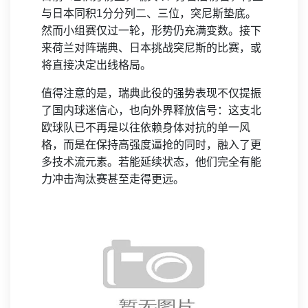
与日本同积1分分列二、三位，突尼斯垫底。
然而小组赛仅过一轮，形势仍充满变数。接下
来荷兰对阵瑞典、日本挑战突尼斯的比赛，或
将直接决定出线格局。
值得注意的是，瑞典此役的强势表现不仅提振
了国内球迷信心，也向外界释放信号：这支北
欧球队已不再是以往依赖身体对抗的单一风
格，而是在保持高强度逼抢的同时，融入了更
多技术流元素。若能延续状态，他们完全有能
力冲击淘汰赛甚至走得更远。