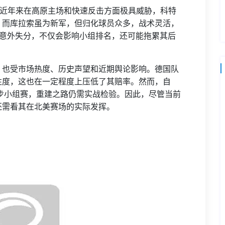
尔近年来在高原主场和快速反击方面极具威胁，科特
，而库拉索虽为新军，但归化球员众多，战术灵活，
遇意外失分，不仅会影响小组排名，还可能拖累其后
。
，也受市场热度、历史声望和近期舆论影响。德国队
注度，这也在一定程度上压低了其赔率。然而，自
止步小组赛，重建之路仍需实战检验。因此，尽管当前
还需看其在北美赛场的实际发挥。