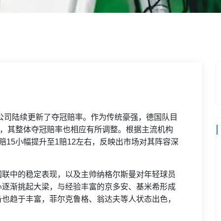
彩公司陆续更新了夺冠赔率。作为传统豪强，德国队目
，其整体夺冠赔率也相应有所调整。根据主流机构
赔15小幅提升至1赔12左右，反映出市场对其阵容深
国联中的稳定表现，以及主帅纳格尔斯曼对年轻球员
心逐渐挑起大梁，与经验丰富的京多安、基米希形成
备也趋于丰富，菲尔克鲁格、翁达夫等人状态出色，