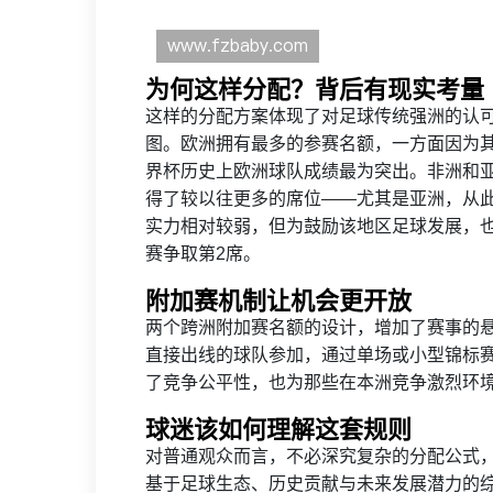
为何这样分配？背后有现实考量
这样的分配方案体现了对足球传统强洲的认
图。欧洲拥有最多的参赛名额，一方面因为
界杯历史上欧洲球队成绩最为突出。非洲和
得了较以往更多的席位——尤其是亚洲，从此
实力相对较弱，但为鼓励该地区足球发展，
赛争取第2席。
附加赛机制让机会更开放
两个跨洲附加赛名额的设计，增加了赛事的
直接出线的球队参加，通过单场或小型锦标
了竞争公平性，也为那些在本洲竞争激烈环境
球迷该如何理解这套规则
对普通观众而言，不必深究复杂的分配公式
基于足球生态、历史贡献与未来发展潜力的