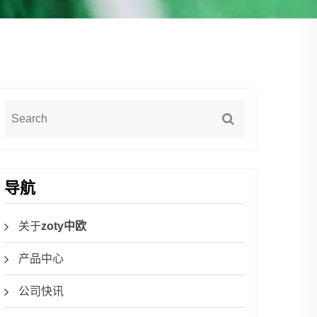
导航
关于
zoty中欧
产品中心
公司快讯