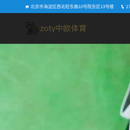
北京市海淀区西北旺东路10号院东区13号楼
1