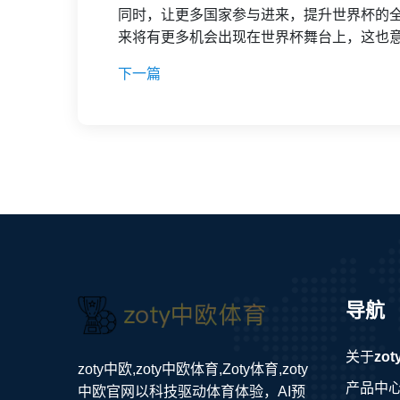
同时，让更多国家参与进来，提升世界杯的
来将有更多机会出现在世界杯舞台上，这也
下一篇
导航
关于
zo
zoty中欧,zoty中欧体育,Zoty体育,zoty
产品中
中欧官网以科技驱动体育体验，AI预