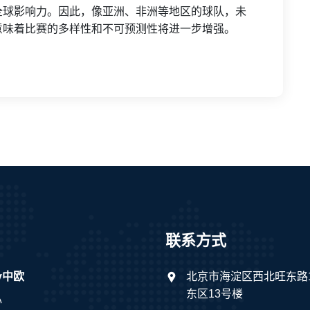
全球影响力。因此，像亚洲、非洲等地区的球队，未
意味着比赛的多样性和不可预测性将进一步增强。
联系方式
ty中欧
北京市海淀区西北旺东路
东区13号楼
心