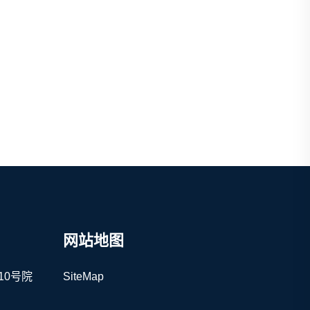
网站地图
10号院
SiteMap