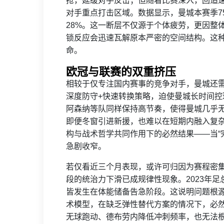
抢，延缓对手反击；但随着比赛深入，回追
对手重点打击区域。数据显示，曼城本赛季7
28%。这一断层不仅源于个体疲劳，更因整
锁反应会迅速瓦解原本严密的空间结构。这
命。
欧冠与联赛的双重挤压
相较于仅专注国内赛事的竞争对手，曼城还
深度防守+快速转换策略，迫使曼城长时间
阿森纳等队同样保持高节奏，使得曼城几乎无
即便冬窗引进新援，也难以在短期内融入复
构与战术哲学共同作用下的必然结果——当“
急剧收窄。
若仅看近三个月表现，或许可归因为赛程密
段的统治力下滑已成规律性现象。2023年足
皆发生在体能储备告急阶段。这说明问题根
术模型，在缺乏弹性替代方案的情况下，必
无球跑动、德布劳内降低冲刺频率，也无法