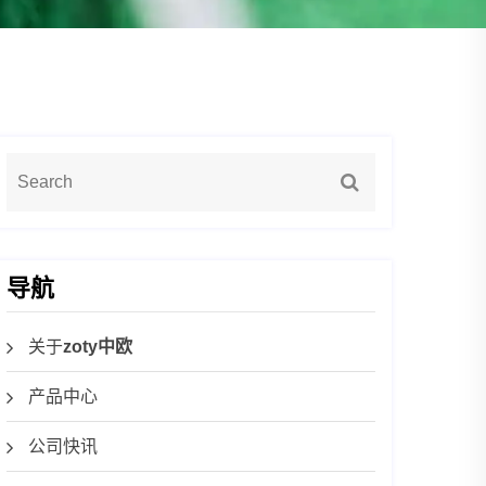
导航
关于
zoty中欧
产品中心
公司快讯