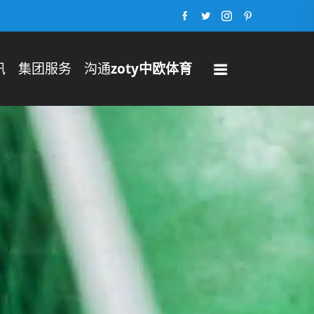
讯
集团服务
沟通
zoty中欧体育