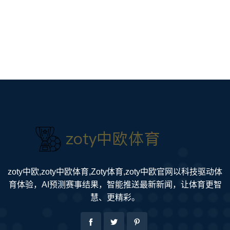
zoty中欧,zoty中欧体育,Zoty体育,zoty中欧官网以科技驱动体
育体验，AI预测赛事结果，智能推送最新新闻，让体育更智
慧、更精彩。