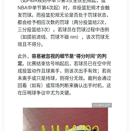
（如FIBA规则中单节第5次全队犯规起，或
NBA中单节第4次起）时，非投篮犯规才会触
发罚球。而投篮犯规无论是否处于罚球状态，
都会给予相应次数的罚球（两分投篮给2次，
三分投篮给3次）。若球员在罚球过程中违例
（如提前进线、罚球不碰 rim），该次罚球无
效且不得分。
此外，
容易被忽视的细节是“得分时间”的判
定
。比赛结束信号响起后，若球员已在空中完
成投篮动作且球离手，则该次出手有效；若尚
未离手或只是持球，则得分无效。裁判会通过
回看（如有）或现场判断来确认出手时机，这
在压哨球争议中尤为关键。