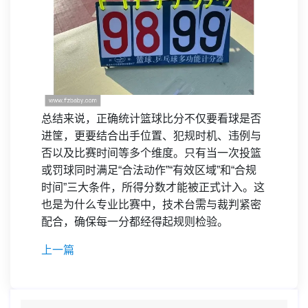
总结来说，正确统计篮球比分不仅要看球是否
进筐，更要结合出手位置、犯规时机、违例与
否以及比赛时间等多个维度。只有当一次投篮
或罚球同时满足“合法动作”“有效区域”和“合规
时间”三大条件，所得分数才能被正式计入。这
也是为什么专业比赛中，技术台需与裁判紧密
配合，确保每一分都经得起规则检验。
上一篇